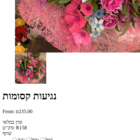
נגיעות קסומות
From:
₪
235.00
זמין במלאי
R158
מק"ט:
שתף
רגיל
גדול
ענק