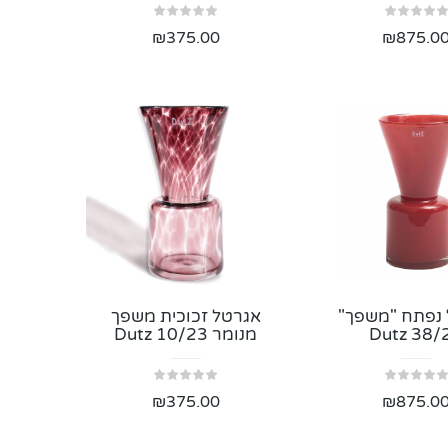
זר כלה קטן
זר ורדים אב
₪
375.00
₪
875.0
₪
188.00
₪
188.00
אנטוריום פרחים אדומים
זר ורדים מסת
₪
204.00
₪
250.00
זר ליזיאנטוס ושושנים
זר כלה אפר
נפתח "משפך"
אגרטל זכוכית משפך
Dutz 38/
מנומר Dutz 10/23
₪
188.00
₪
235.00
₪
375.00
₪
875.0