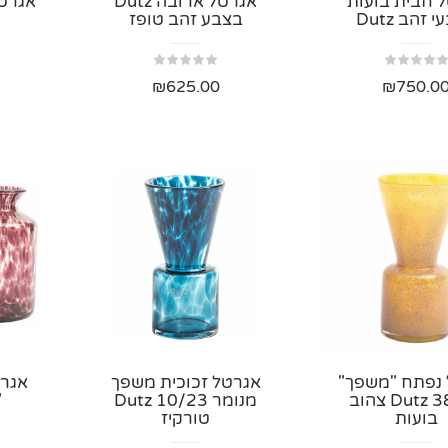
 חבית בועות
אגרטל ארובה Dutz
 זהב Dutz
בצבע זהב טופז
₪
625.00
₪
750.0
נפתח "משפך"
אגרטל זכוכית משפך
אגרט
Dutz 38/20 צהוב
מנומר Dutz 10/23
"
בועות
טורקיז