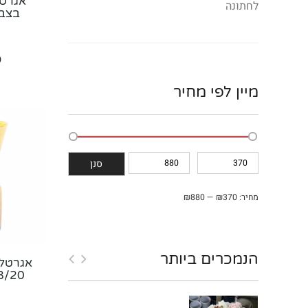
אגרטל
לחתונה
בצבעי
0
מיין לפי מחיר
מחיר
מחיר
סנן
מינימלי
מקסימלי
מחיר:
₪370
—
₪880
הנמכרים
ביותר
אגרטל 