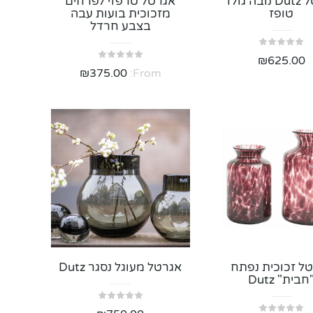
אגרטל Dutz נובה גולד
אגרטל טרפזי לפרחים
טופז
מזכוכית בועות עבה
בצבע חרדל
₪
625.00
₪
375.00
From:
ל זכוכית נפתח
אגרטל מעוגל נסגר Dutz
חבית" Dutz