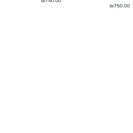
₪
750.00
₪
750.00
יבי
פעם בחיים
₪
150.00
ורי
זר ורדים גדולים
₪
250.00
סקי
זר כלה בצבעי אביב
₪
188.00