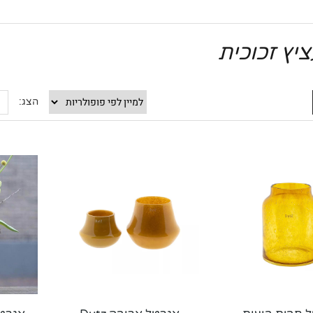
יץ זכוכית
הצג: