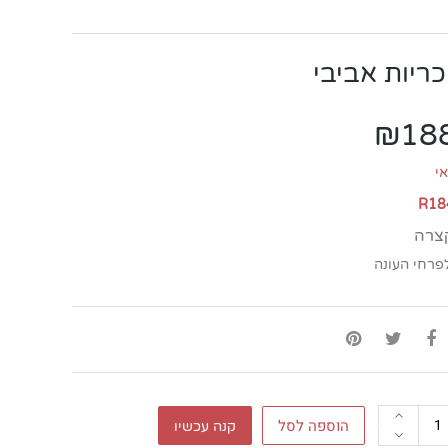
כריות אביבי
₪
18
י
R18
צרה
רחי העונה
ות
הוספה לסל
קנה עכשיו