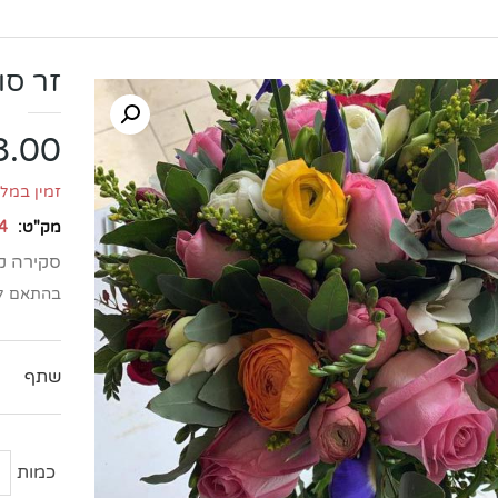
זר סו
8.00
זמין במלא
מק"ט:
4
סקירה ק
בהתאם לפ
שתף
כמ
של
זר