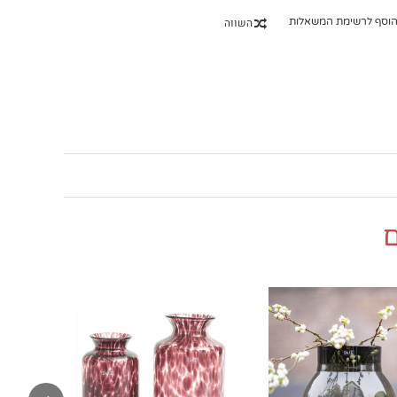
כריות
וסף לרשימת המשאלות
השווה
יבי
יבי
פעם בחיים
ם
₪
150.00
 שדה
זר ורדים גדולים
₪
250.00