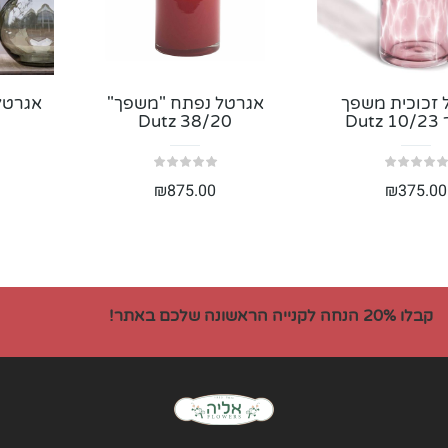
זר ליזיאנטוס ושושנים
אהבה נצחי
 זכוכית משפך
235.00
₪
אגרטל נפתח "משפך"
188.00
₪
אגרטל מ
Dut
Dutz 38/20
₪
875.00
₪
375.00
קבלו 20% הנחה לקנייה הראשונה שלכם באתר!