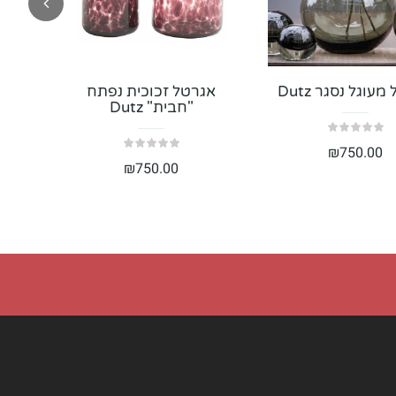
ת
זר כלה בצבעי אביב
עוגל נסגר Dutz
188.00
₪
אגרטל זכוכית נפתח
אג
"חבית" Dutz
₪
750.00
₪
750.00